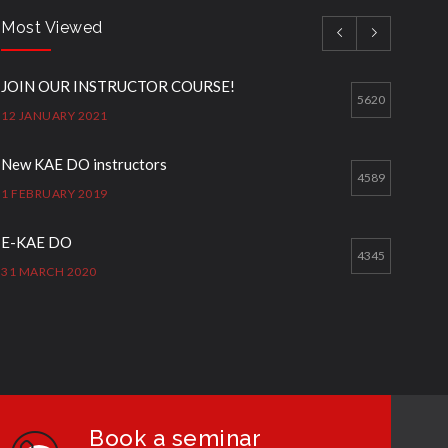
Most Viewed
JOIN OUR INSTRUCTOR COURSE!
5620
12 JANUARY 2021
New KAE DO instructors
4589
1 FEBRUARY 2019
E-KAE DO
4345
31 MARCH 2020
Good Bye GM Caburnay
3510
7 FEBRUARY 2017
Formação de instrutores
3133
12 JANUARY 2021
Book a seminar