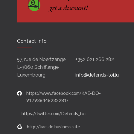
get a discount!
Contact Info
57, rue de Noertzange
+352 621 266 282
L-3860 Schifflange
Luxembourg
info@defends-toi.lu
https://www.facebook.com/KAE-DO-
917938448232281/
https://twitter.com/Defends_toi
http://kae-do.business.site